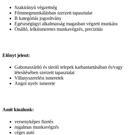
Szakirányú végzettség
Fémmegmunkálásban szerzett tapasztalat
B kategóriás jogosítvány
Egészségügyi alkalmasság magasban végzett munkára
Önálló, lelkiismeretes munkavégzés, precizitás
Előnyt jelent:
Gabonaszárító és tároló telepek karbantartásában és/vagy
létesítésében szerzett tapasztalat
Villanyszerelési ismeretek
Angol nyelv ismerete
Amit kínálunk:
versenyképes fizetés
rugalmas munkavégzés
céges autó