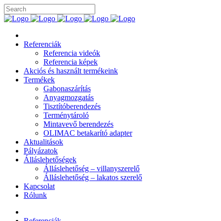
Referenciák
Referencia videók
Referencia képek
Akciós és használt termékeink
Termékek
Gabonaszárítás
Anyagmozgatás
Tisztítóberendezés
Terménytároló
Mintavevő berendezés
OLIMAC betakarító adapter
Aktualitások
Pályázatok
Álláslehetőségek
Álláslehetőség – villanyszerelő
Álláslehetőség – lakatos szerelő
Kapcsolat
Rólunk
Referenciák