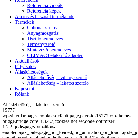
Referencia videók
Referencia képek
Akciós és használt termékeink
Termékek
Gabonaszárítás
Anyagmozgatás
Tisztítóberendezés
Terménytároló
Mintavevő berendezés
OLIMAC betakarító adapter
Aktualitások
Pályázatok
Álláslehetőségek
Álláslehetőség – villanyszerelő
Álláslehetőség – lakatos szerelő
Kapcsolat
Rólunk
Álláslehetőség – lakatos szerelő
15777
wp-singular,page-template-default,page,page-id-15777,wp-theme-
bridge,bridge-core-3.3.4.7,cookies-not-set,qode-optimizer-
1.2.2,qode-page-transition-
enabled,ajax_fade,page_not_loaded,,no_animation_on_touch,qode_g
smooth-scroll-enabled,qode-theme-ver-30.8.8.7,qode-theme-