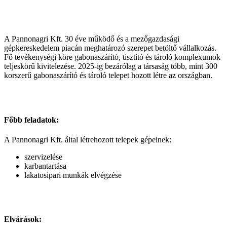
A Pannonagri Kft. 30 éve működő és a mezőgazdasági
gépkereskedelem piacán meghatározó szerepet betöltő vállalkozás.
Fő tevékenységi köre gabonaszárító, tisztító és tároló komplexumok
teljeskörű kivitelezése. 2025-ig bezárólag a társaság több, mint 300
korszerű gabonaszárító és tároló telepet hozott létre az országban.
Főbb feladatok:
A Pannonagri Kft. által létrehozott telepek gépeinek:
szervizelése
karbantartása
lakatosipari munkák elvégzése
Elvárások: