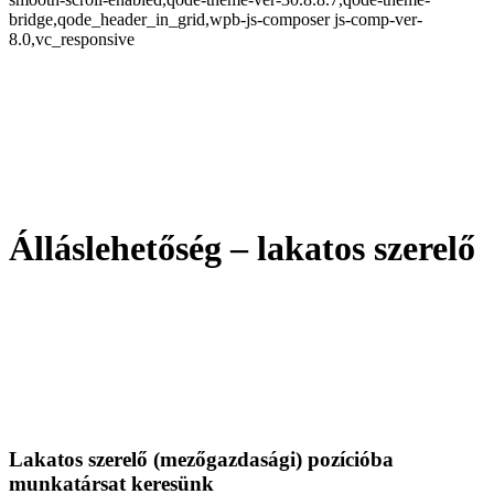
bridge,qode_header_in_grid,wpb-js-composer js-comp-ver-
8.0,vc_responsive
Álláslehetőség – lakatos szerelő
Lakatos szerelő (mezőgazdasági) pozícióba
munkatársat keresünk