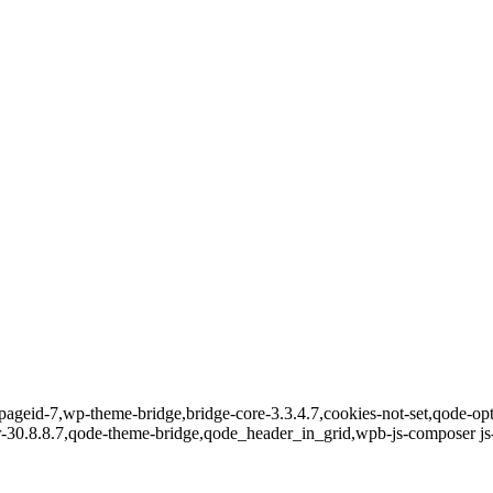
pageid-7,wp-theme-bridge,bridge-core-3.3.4.7,cookies-not-set,qode-opt
-30.8.8.7,qode-theme-bridge,qode_header_in_grid,wpb-js-composer js