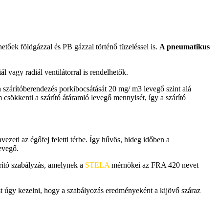
etőek földgázzal és PB gázzal történő tüzeléssel is.
A pneumatikus
 vagy radiál ventilátorral is rendelhetők.
 a szárítóberendezés porkibocsátását 20 mg/ m3 levegő szint alá
csökkenti a szárító átáramló levegő mennyisét, így a szárító
ezeti az égőfej feletti térbe. Így hűvös, hideg időben a
evegő.
rító szabályzás, amelynek a
STELA
mérnökei az FRA 420 nevet
t úgy kezelni, hogy a szabályozás eredményeként a kijövő száraz