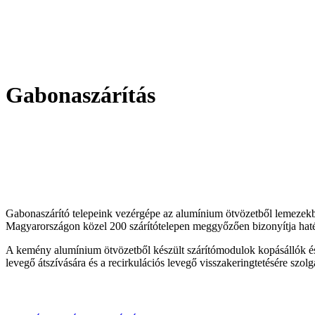
Gabonaszárítás
Gabonaszárító telepeink vezérgépe az alumínium ötvözetből lemezekb
Magyarországon közel 200 szárítótelepen meggyőzően bizonyítja hat
A kemény alumínium ötvözetből készült szárítómodulok kopásállók 
levegő átszívására és a recirkulációs levegő visszakeringtetésére szolg