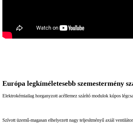
Európa legkíméletesebb szemestermény szá
Elektrokémiailag horganyzott acéllemez szárító modulok kúpos légcsa
Szívott üzemű-magasan elhelyezett nagy teljesítményű axiál ventiláto