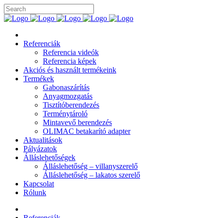
Referenciák
Referencia videók
Referencia képek
Akciós és használt termékeink
Termékek
Gabonaszárítás
Anyagmozgatás
Tisztítóberendezés
Terménytároló
Mintavevő berendezés
OLIMAC betakarító adapter
Aktualitások
Pályázatok
Álláslehetőségek
Álláslehetőség – villanyszerelő
Álláslehetőség – lakatos szerelő
Kapcsolat
Rólunk
Referenciák