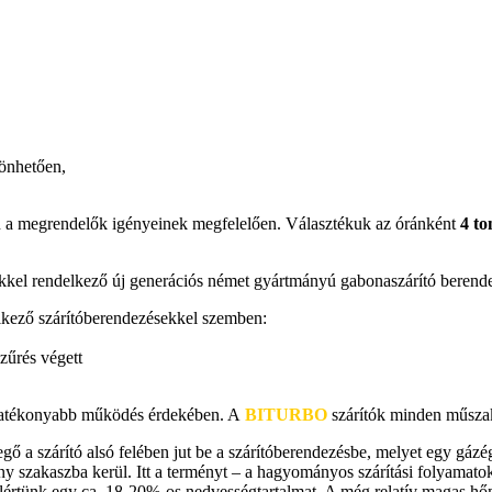
zönhetően,
n a megrendelők igényeinek megfelelően. Választékuk az óránként
4 to
ekkel rendelkező új generációs német gyártmányú gabonaszárító berend
lkező szárítóberendezésekkel szemben:
zűrés végett
eghatékonyabb működés érdekében. A
BITURBO
szárítók minden műszak
ő a szárító alsó felében jut be a szárítóberendezésbe, melyet egy gázé
ény szakaszba kerül. Itt a terményt – a hagyományos szárítási folyamat
elértünk egy ca. 18-20%-os nedvességtartalmat. A még relatív magas hő