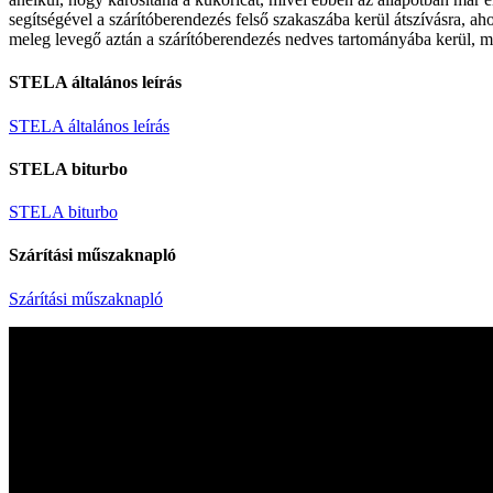
segítségével a szárítóberendezés felső szakaszába kerül átszívásra, ah
meleg levegő aztán a szárítóberendezés nedves tartományába kerül, ma
STELA általános leírás
STELA általános leírás
STELA biturbo
STELA biturbo
Szárítási műszaknapló
Szárítási műszaknapló