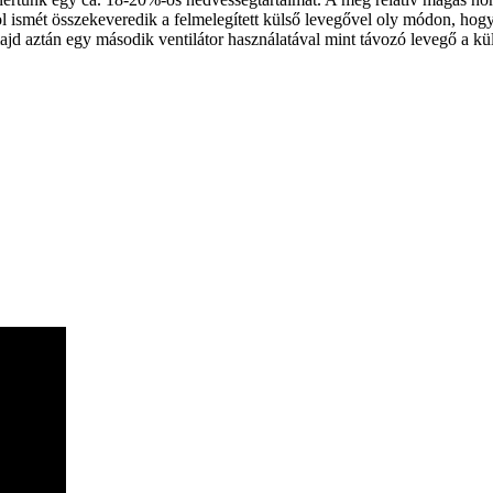
ol ismét összekeveredik a felmelegített külső levegővel oly módon, hogy
jd aztán egy második ventilátor használatával mint távozó levegő a kül