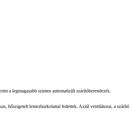
zerint a legmagasabb szinten automatizált szárítóberendezés.
us, hőszigetelt lemezburkolattal fedettek. Axiál ventilátorai, a szárító