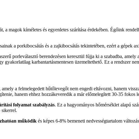
t, a magok kíméletes és egyenletes szárítása érdekében. Égőink rendelh
nak a porkibocsátás és a zajkibocsátás tekintetében, ezért a gépek axiál
fugaszerű porleválasztó berendezésen keresztül fújja ki a szabadba, amely
y gyakorlatilag karbantartásmentesen üzemeltethető. Ez a rendszer nem 
, amely a felmelegedett hűtőlevegőt nem engedi eltávozni, hanem visszav
gítenie, hanem ehhez hozzákeveredik a már előmelegített 30-35 fokos l
árítási folyamat szabályzás
. Ez a hagyományos hőmérséklet alapú szá
sikerrel.
ízhatóan működik
és képes 6-8% bemeneti nedvességtartalom változás