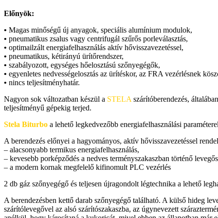
Előnyök:
•
Magas minőségű új anyagok, speciális alumínium modulok,
•
pneumatikus zsalus vagy centrifugál szűrős porleválasztás,
•
optimailzált energiafelhasználás aktív hővisszavezetéssel,
•
pneumatikus, kétirányú ürítőrendszer,
•
szabályozott, egységes hőelosztású szőnyegégők,
•
egyenletes nedvességelosztás az ürítéskor, az FRA vezérlésnek kös
•
nincs teljesítményhatár.
Nagyon sok változatban készül a
STELA
szárítóberendezés, általába
teljesítményű gépekig terjed.
Stela Biturbo
a lehető legkedvezőbb energiafelhasználási paraméter
A berendezés előnyei a hagyományos, aktív hővisszavezetéssel rende
– alacsonyabb termikus energiafelhasználás,
– kevesebb porképződés a nedves terményszakaszban történő levegős
– a modern kornak megfelelő kifinomult PLC vezérlés
2 db gáz szőnyegégő és teljesen újragondolt légtechnika a lehető l
A berendezésben kettő darab szőnyegégő található. A külső hideg leveg
szárítólevegővel az alsó szárítószakaszba, az úgynevezett szárazterm
anélkül, hogy károsítaná a kukoricát, mivel ebben az állapotban már 