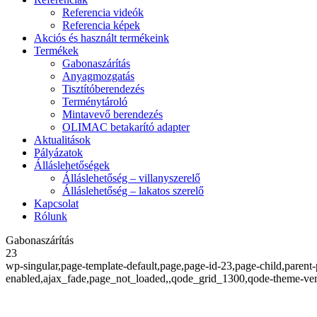
Referencia videók
Referencia képek
Akciós és használt termékeink
Termékek
Gabonaszárítás
Anyagmozgatás
Tisztítóberendezés
Terménytároló
Mintavevő berendezés
OLIMAC betakarító adapter
Aktualitások
Pályázatok
Álláslehetőségek
Álláslehetőség – villanyszerelő
Álláslehetőség – lakatos szerelő
Kapcsolat
Rólunk
Gabonaszárítás
23
wp-singular,page-template-default,page,page-id-23,page-child,parent-
enabled,ajax_fade,page_not_loaded,,qode_grid_1300,qode-theme-ver