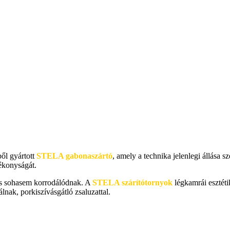
ől gyártott
STELA gabonaszártó
, amely a technika jelenlegi állása s
ékonyságát.
és sohasem korrodálódnak. A
STELA szárítótornyok
légkamrái esztétik
álnak, porkiszívásgátló zsaluzattal.