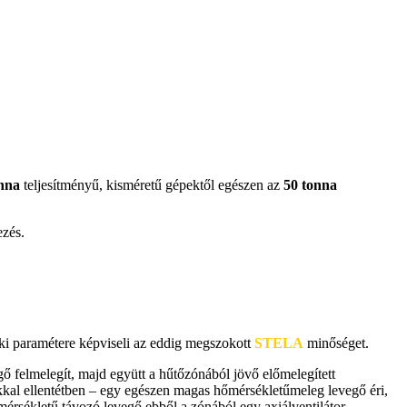
nna
teljesítményű, kisméretű gépektől egészen az
50 tonna
ezés.
i paramétere képviseli az eddig megszokott
STELA
minőséget.
gő felmelegít, majd együtt a hűtőzónából jövő előmelegített
okkal ellentétben – egy egészen magas hőmérsékletűmeleg levegő éri,
mérsékletű távozó levegő ebből a zónából egy axiálventilátor