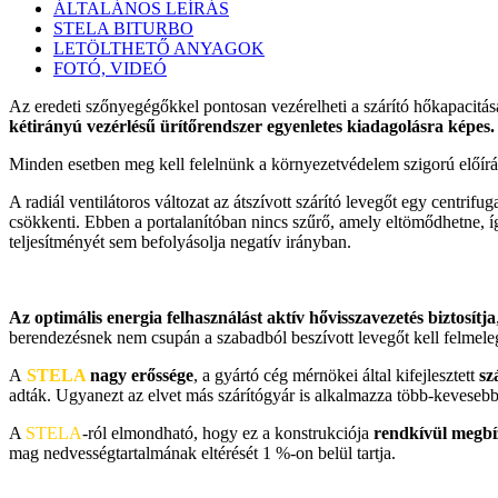
ÁLTALÁNOS LEÍRÁS
STELA BITURBO
LETÖLTHETŐ ANYAGOK
FOTÓ, VIDEÓ
Az eredeti szőnyegégőkkel pontosan vezérelheti a szárító hőkapacitásá
kétirányú vezérlésű ürítőrendszer egyenletes kiadagolásra képes.
Minden esetben meg kell felelnünk a környezetvédelem szigorú előírásai
A radiál ventilátoros változat az átszívott szárító levegőt egy centri
csökkenti. Ebben a portalanítóban nincs szűrő, amely eltömődhetne, íg
teljesítményét sem befolyásolja negatív irányban.
Az optimális energia felhasználást aktív hővisszavezetés biztosítja
berendezésnek nem csupán a szabadból beszívott levegőt kell felmele
A
STELA
nagy erőssége
, a gyártó cég mérnökei által kifejlesztett
sz
adták. Ugyanezt az elvet más szárítógyár is alkalmazza több-kevesebb 
A
STELA
-ról elmondható, hogy ez a konstrukciója
rendkívül megb
mag nedvességtartalmának eltérését 1 %-on belül tartja.