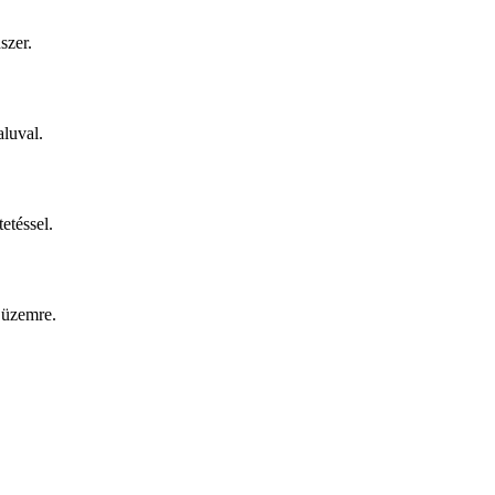
szer.
aluval.
etéssel.
 üzemre.