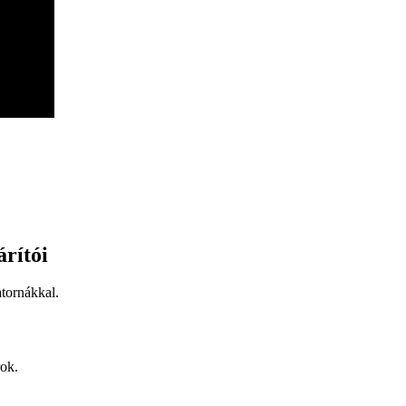
rítói
tornákkal.
rok.