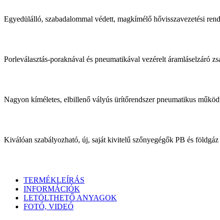
Egyedülálló, szabadalommal védett, magkímélő hővisszavezetési rend
Porleválasztás-poraknával és pneumatikával vezérelt áramláselzáró zs
Nagyon kíméletes, elbillenő vályús ürítőrendszer pneumatikus működt
Kiválóan szabályozható, új, saját kivitelű szőnyegégők PB és földgáz
TERMÉKLEÍRÁS
INFORMÁCIÓK
LETÖLTHETŐ ANYAGOK
FOTÓ, VIDEÓ