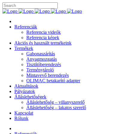
Referenciák
Referencia videók
Referencia képek
Akciós és használt termékeink
Termékek
Gabonaszárítás
Anyagmozgatás
Tisztítóberendezés
Terménytároló
Mintavevő berendezés
OLIMAC betakarító adapter
Aktualitások
Pályázatok
Álláslehetőségek
Álláslehetőség – villanyszerelő
Álláslehetőség – lakatos szerelő
Kapcsolat
Rólunk
Referenciák