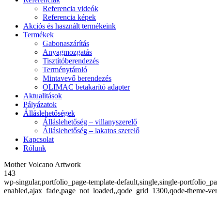
Referencia videók
Referencia képek
Akciós és használt termékeink
Termékek
Gabonaszárítás
Anyagmozgatás
Tisztítóberendezés
Terménytároló
Mintavevő berendezés
OLIMAC betakarító adapter
Aktualitások
Pályázatok
Álláslehetőségek
Álláslehetőség – villanyszerelő
Álláslehetőség – lakatos szerelő
Kapcsolat
Rólunk
Mother Volcano Artwork
143
wp-singular,portfolio_page-template-default,single,single-portfolio_
enabled,ajax_fade,page_not_loaded,,qode_grid_1300,qode-theme-ver-