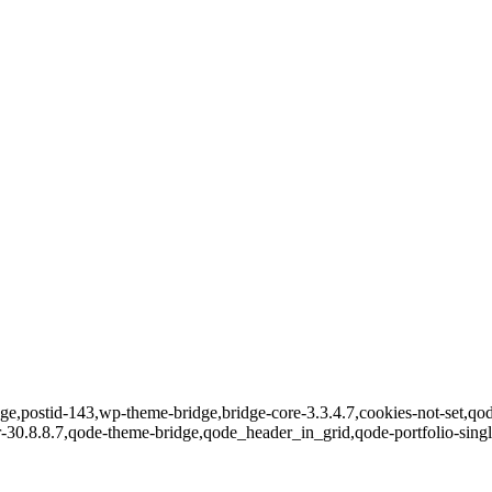
page,postid-143,wp-theme-bridge,bridge-core-3.3.4.7,cookies-not-set,qod
30.8.8.7,qode-theme-bridge,qode_header_in_grid,qode-portfolio-singl