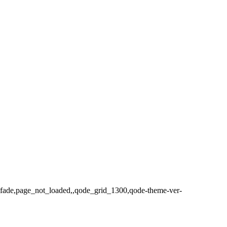
ax_fade,page_not_loaded,,qode_grid_1300,qode-theme-ver-