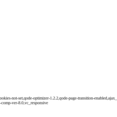
,cookies-not-set,qode-optimizer-1.2.2,qode-page-transition-enabled,aj
s-comp-ver-8.0,vc_responsive