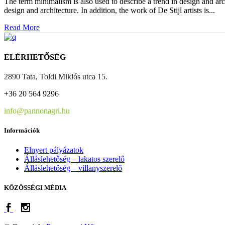
The term minimalism is also used to describe a trend in design and arc
design and architecture. In addition, the work of De Stijl artists is...
Read More
ELÉRHETŐSÉG
2890 Tata, Toldi Miklós utca 15.
+36 20 564 9296
info@pannonagri.hu
Információk
Elnyert pályázatok
Álláslehetőség – lakatos szerelő
Álláslehetőség – villanyszerelő
KÖZÖSSÉGI MÉDIA