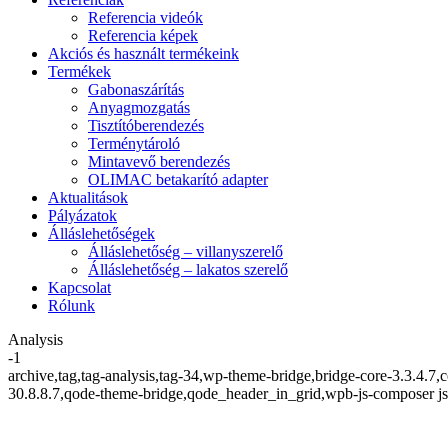
Referencia videók
Referencia képek
Akciós és használt termékeink
Termékek
Gabonaszárítás
Anyagmozgatás
Tisztítóberendezés
Terménytároló
Mintavevő berendezés
OLIMAC betakarító adapter
Aktualitások
Pályázatok
Álláslehetőségek
Álláslehetőség – villanyszerelő
Álláslehetőség – lakatos szerelő
Kapcsolat
Rólunk
Analysis
-1
archive,tag,tag-analysis,tag-34,wp-theme-bridge,bridge-core-3.3.4.7
30.8.8.7,qode-theme-bridge,qode_header_in_grid,wpb-js-composer j